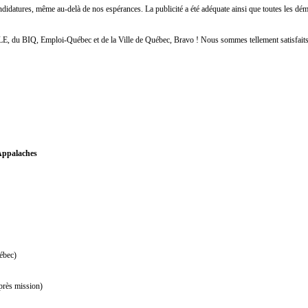
idatures, même au-delà de nos espérances. La publicité a été adéquate ainsi que toutes les déma
 PÔLE, du BIQ, Emploi-Québec et de la Ville de Québec, Bravo ! Nous sommes tellement satisfait
-Appalaches
ébec)
près mission)