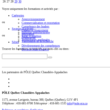
26
27
28
29
30
Voyez uniquement les formations et activités par :
Catégories
Approvisionnement
ou
Commercialisation et exportation
Compétence des leaders
Secteurs d'activités
Finance et financement
Industrie manufacturière
Innovation
ou
Santé et nutrition
Productivité
Technologies appliquées
Valorisation de la recherche
Séries
Développement des compétences
Trouver les formations ou activités par mots-clés ou titres:
Devtech Main-d'oeuvre
Les partenaires de PÔLE Québec Chaudière-Appalaches
PÔLE Québec Chaudière-Appalaches
1175, avenue Lavigerie, bureau 300
,
Québec
(
Québec
),
G1V 4P1
Téléphone
:
418-681-9700
Télécopieur
:
418-681-1535
info@pole-qca.ca
Politiques et conditions d'utilisation