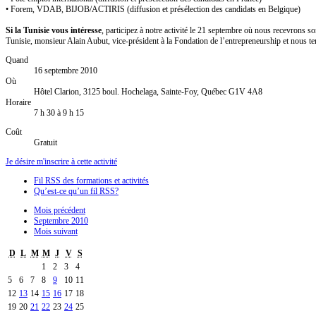
• Forem, VDAB, BIJOB/ACTIRIS (diffusion et présélection des candidats en Belgique)
Si la Tunisie vous intéresse
, participez à notre activité le 21 septembre où nous recevron
Tunisie, monsieur Alain Aubut, vice-président à la Fondation de l’entrepreneurship et nous 
Quand
16 septembre 2010
Où
Hôtel Clarion, 3125 boul. Hochelaga, Sainte-Foy, Québec G1V 4A8
Horaire
7 h 30 à 9 h 15
Coût
Gratuit
Je désire m'inscrire à cette activité
Fil RSS des formations et activités
Qu’est-ce qu’un fil RSS?
Mois précédent
Septembre 2010
Mois suivant
D
L
M
M
J
V
S
1
2
3
4
5
6
7
8
9
10
11
12
13
14
15
16
17
18
19
20
21
22
23
24
25