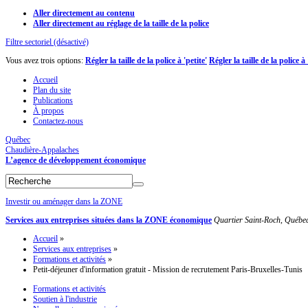
Aller directement au contenu
Aller directement au réglage de la taille de la police
Filtre sectoriel (désactivé)
Vous avez trois options:
Régler la taille de la police à 'petite'
Régler la taille de la police 
Accueil
Plan du site
Publications
À propos
Contactez-nous
Québec
Chaudière-Appalaches
L’agence de développement économique
Investir ou aménager dans la ZONE
Services aux entreprises situées dans la ZONE économique
Quartier Saint-Roch, Québe
Accueil
»
Services aux entreprises
»
Formations et activités
»
Petit-déjeuner d'information gratuit - Mission de recrutement Paris-Bruxelles-Tunis
Formations et activités
Soutien à l'industrie