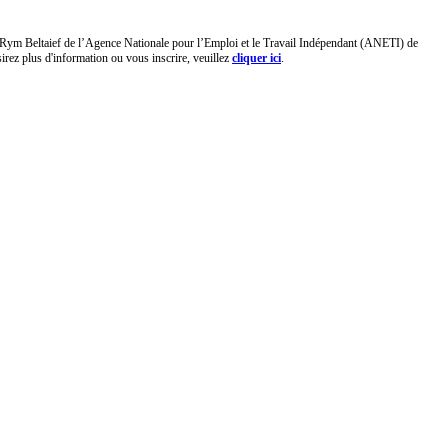
 Rym Beltaief de l’Agence Nationale pour l’Emploi et le Travail Indépendant (ANETI) de
rez plus d'information ou vous inscrire, veuillez
cliquer ici
.