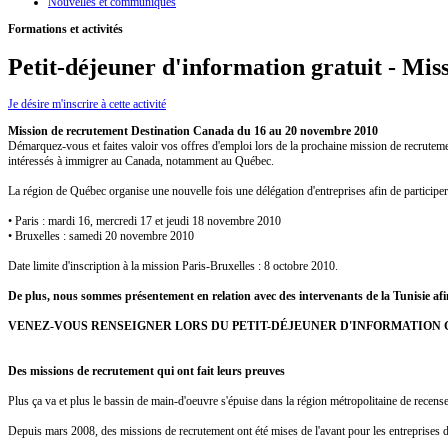
Nouvelles et communiqués
Formations et activités
Petit-déjeuner d'information gratuit - Mis
Je désire m'inscrire à cette activité
Mission de recrutement Destination Canada du 16 au 20 novembre 2010
Démarquez-vous et faites valoir vos offres d'emploi lors de la prochaine mission de recruteme
intéressés à immigrer au Canada, notamment au Québec.
La région de Québec organise une nouvelle fois une délégation d'entreprises afin de particip
• Paris : mardi 16, mercredi 17 et jeudi 18 novembre 2010
• Bruxelles : samedi 20 novembre 2010
Date limite d'inscription à la mission Paris-Bruxelles : 8 octobre 2010.
De plus, nous sommes présentement en relation avec des intervenants de la Tunisie afi
VENEZ-VOUS RENSEIGNER LORS DU PETIT-DÉJEUNER D'INFORMATION 
Des missions de recrutement qui ont fait leurs preuves
Plus ça va et plus le bassin de main-d'oeuvre s'épuise dans la région métropolitaine de recen
Depuis mars 2008, des missions de recrutement ont été mises de l'avant pour les entreprises de