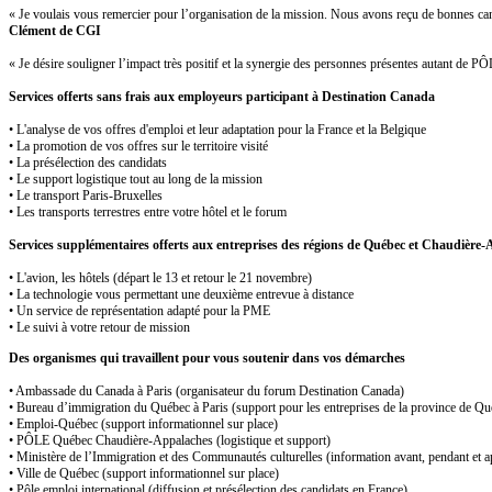
« Je voulais vous remercier pour l’organisation de la mission. Nous avons reçu de bonnes cand
Clément de CGI
« Je désire souligner l’impact très positif et la synergie des personnes présentes autant de
Services offerts
sans frais aux employeurs participant à Destination Canada
• L'analyse de vos offres d'emploi et leur adaptation pour la France et la Belgique
• La promotion de vos offres sur le territoire visité
• La présélection des candidats
• Le support logistique tout au long de la mission
• Le transport Paris-Bruxelles
• Les transports terrestres entre votre hôtel et le forum
Services supplémentaires offerts aux entreprises des régions de Québec et Chaudière
• L'avion, les hôtels (départ le 13 et retour le 21 novembre)
• La technologie vous permettant une deuxième entrevue à distance
• Un service de représentation adapté pour la PME
• Le suivi à votre retour de mission
Des organismes qui travaillent pour vous soutenir dans vos démarches
• Ambassade du Canada à Paris (organisateur du forum Destination Canada)
• Bureau d’immigration du Québec à Paris (support pour les entreprises de la province de Qu
• Emploi-Québec (support informationnel sur place)
• PÔLE Québec Chaudière-Appalaches (logistique et support)
• Ministère de l’Immigration et des Communautés culturelles (information avant, pendant et a
• Ville de Québec (support informationnel sur place)
• Pôle emploi international (diffusion et présélection des candidats en France)