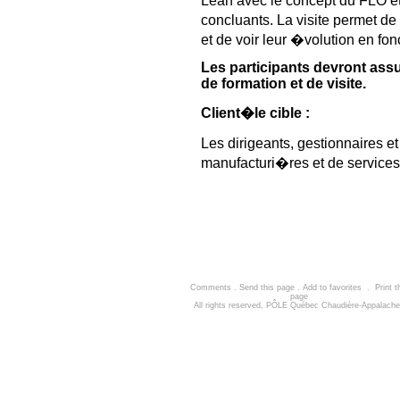
Lean avec le concept du FLO et
concluants. La visite permet de
et de voir leur �volution en fo
Les participants devront assur
de formation et de visite.
Client�le cible :
Les dirigeants, gestionnaires e
manufacturi�res et de services
Comments
.
Send this page
.
Add to favorites
.
Print t
page
All rights reserved, PÔLE Québec Chaudière-Appalach