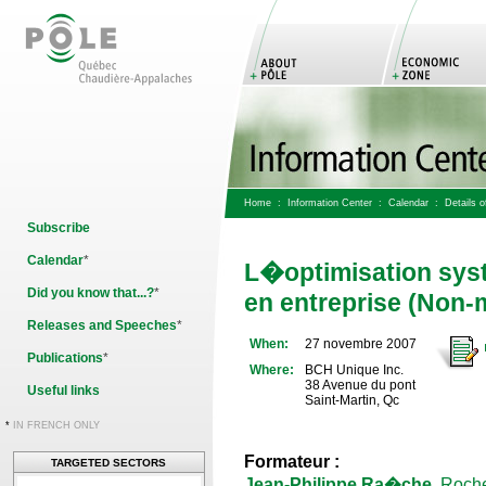
Home
:
Information Center
:
Calendar
: Details of
Subscribe
Calendar
*
L�optimisation sys
Did you know that...?
*
en entreprise (Non
Releases and Speeches
*
When:
27 novembre 2007
Publications
*
Where:
BCH Unique Inc.
38 Avenue du pont
Useful links
Saint-Martin, Qc
*
IN FRENCH ONLY
Formateur :
TARGETED SECTORS
Jean-Philippe Ra�che
,
Roch