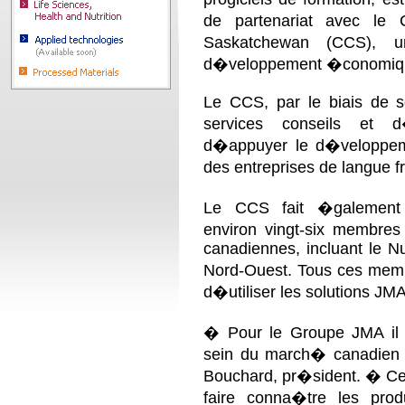
de partenariat avec le 
Saskatchewan (CCS), u
d�veloppement �conomiqu
Le CCS,
par le biais de s
services conseils et d
d�appuyer le d�veloppeme
des entreprises de langue 
Le CCS fait �galement p
environ vingt-six membres
canadiennes, incluant le Nu
Nord-Ouest. Tous ces membr
d�utiliser les solutions JMA
�
Pour le Groupe JMA i
sein du march� canadien
Bouchard
, pr�sident. �
Ce
faire conna�tre les pr