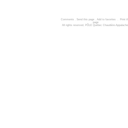
Comments
.
Send this page
.
Add to favorites
.
Print t
page
All rights reserved, PÔLE Québec Chaudière-Appalach