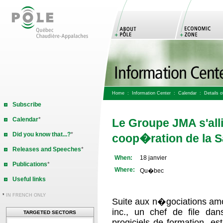
Home
:
Information Center
:
Calendar
: Details of
Subscribe
Calendar
*
Le Groupe JMA s'alli
Did you know that...?
*
coop�ration de la 
Releases and Speeches
*
When:
18 janvier
Publications
*
Where:
Qu�bec
Useful links
*
IN FRENCH ONLY
Suite aux n�gociations am
inc., un chef de file da
TARGETED SECTORS
progiciels de formation, es