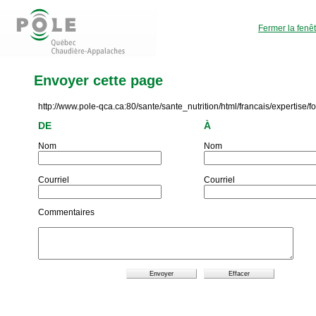
Fermer la fenê
Envoyer cette page
http://www.pole-qca.ca:80/sante/sante_nutrition/html/francais/expertise/
DE
À
Nom
Nom
Courriel
Courriel
Commentaires