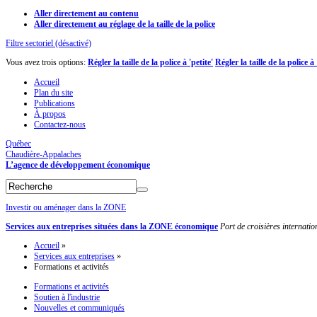
Aller directement au contenu
Aller directement au réglage de la taille de la police
Filtre sectoriel (désactivé)
Vous avez trois options:
Régler la taille de la police à 'petite'
Régler la taille de la police 
Accueil
Plan du site
Publications
À propos
Contactez-nous
Québec
Chaudière-Appalaches
L’agence de développement économique
Investir ou aménager dans la ZONE
Services aux entreprises situées dans la ZONE économique
Port de croisières internati
Accueil
»
Services aux entreprises
»
Formations et activités
Formations et activités
Soutien à l'industrie
Nouvelles et communiqués