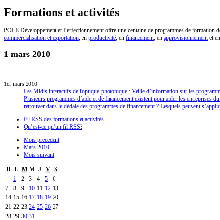
Formations et activités
PÔLE Développement et Perfectionnement offre une centaine de programmes de formation de hau
commercialisation et exportation
, en
productivité
, en
financement
, en
approvisionnement
et e
1 mars 2010
1er mars 2010
Les Midis interactifs de l'optique-photonique : Veille d’information sur les program
Plusieurs programmes d’aide et de financement existent pour aider les entreprises d
retrouver dans le dédale des programmes de financement ? Lesquels peuvent s’appliq
Fil RSS des formations et activités
Qu’est-ce qu’un fil RSS?
Mois précédent
Mars 2010
Mois suivant
D
L
M
M
J
V
S
1
2
3
4
5
6
7
8
9
10
11
12
13
14
15
16
17
18
19
20
21
22
23
24
25
26
27
28
29
30
31