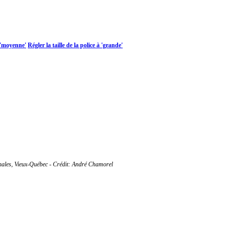
à 'moyenne'
Régler la taille de la police à 'grande'
onales, Vieux-Québec - Crédit: André Chamorel