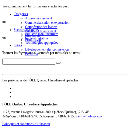
Voyez uniquement les formations et activités par :
Catégories
Approvisionnement
ou
Commercialisation et exportation
Compétence des leaders
Secteurs d'activités
Finance et financement
Industrie manufacturière
Innovation
ou
Santé et nutrition
Productivité
Technologies appliquées
Séries
Développement des compétences
Trouver les formations ou activités par mots-clés ou titres:
Performa
Les partenaires de PÔLE Québec Chaudière-Appalaches
PÔLE Québec Chaudière-Appalaches
1175, avenue Lavigerie, bureau 300
,
Québec
(
Québec
),
G1V 4P1
Téléphone
:
418-681-9700
Télécopieur
:
418-681-1535
info@pole-qca.ca
Politiques et conditions d'utilisation