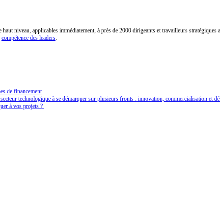
t niveau, applicables immédiatement, à près de 2000 dirigeants et travailleurs stratégiques 
n
compétence des leaders
.
mes de financement
u secteur technologique à se démarquer sur plusieurs fronts : innovation, commercialisation et
uer à vos projets ?