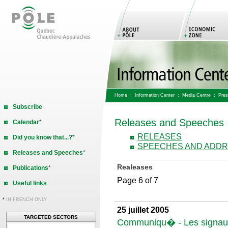
Home
:
Information Center
:
Media Centre
: Pres
Subscribe
Releases and Speeches
Calendar
*
RELEASES
Did you know that...?
*
SPEECHES AND ADD
Releases and Speeches
*
Realeases
Publications
*
Page 6 of 7
Useful links
*
IN FRENCH ONLY
25 juillet 2005
TARGETED SECTORS
Communiqu� - Les signaux 