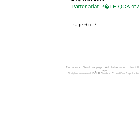
Partenariat P�LE QCA et 
Page 6 of 7
Comments
.
Send this page
.
Add to favorites
.
Print t
page
All rights reserved, PÔLE Québec Chaudière-Appalach