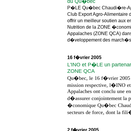
du Qu�bec
P�LE Qu�bec Chaudi�re-App
Club Export Agro-Alimentaire
offrir un meilleur soutien aux e
Nutrition de la ZONE �cono
Appalaches (ZONE QCA) dans
d�veloppement des march�s �
16 f�vrier 2005
L'INO et P�LE un partenari
ZONE QCA
Qu�bec, le 16 f�vrier 2005 
mission respective, l�INO e
Appalaches ont conclu une ent
d�assurer conjointement la 
�conomique Qu�bec Chaudi�
secteurs de force, dont la fi
2 f�vrier 2005