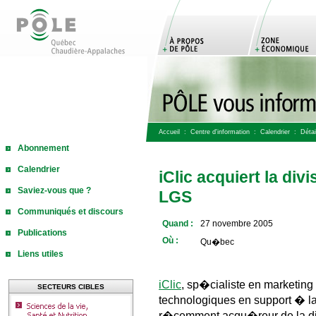
Accueil
:
Centre d'information
:
Calendrier
: Détail
Abonnement
Calendrier
iClic acquiert la d
Saviez-vous que ?
LGS
Communiqués et discours
Quand :
27 novembre 2005
Publications
Où :
Qu�bec
Liens utiles
iClic
, sp�cialiste en marketing 
SECTEURS CIBLES
technologiques en support � la 
r�cemment acqu�reur de la d