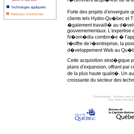
Forte des projets d'envergure 
clients tels Hydro-Qu�bec e
�galement travaill� au d�velo
gouvernementaux. L'expertise en
N�om�dia combin�e � l'approc
l�offre de l�entreprise, la pos
d�veloppement Web au Qu�b
Cette acquisition strat�gique 
plans d'expansion, offrant par
de la plus haute qualit�. Un au
croissante du secteur des tec
Commentaires
.
Envoyer cette p
Tous droits réservé