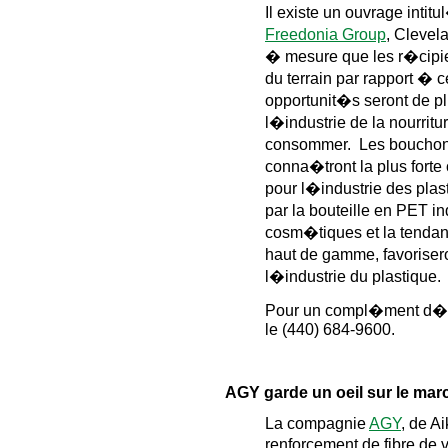
Il existe un ouvrage intit
Freedonia Group
, Clevel
� mesure que les r�cipie
du terrain par rapport � 
opportunit�s seront de p
l�industrie de la nourri
consommer. Les bouchons
conna�tront la plus fort
pour l�industrie des pla
par la bouteille en PET i
cosm�tiques et la tendan
haut de gamme, favoriser
l�industrie du plastiqu
Pour un compl�ment d�in
le (440) 684-9600.
AGY garde un oeil sur le ma
La compagnie
AGY
, de A
renforcement de fibre de