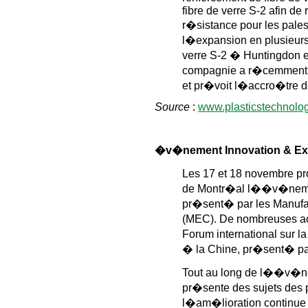
fibre de verre S-2 afin de
r�sistance pour les pal
l�expansion en plusieurs
verre S-2 � Huntingdon 
compagnie a r�cemment a
et pr�voit l�accro�tre 
Source
:
www.plasticstechnolo
�v�nement Innovation & Ex
Les 17 et 18 novembre pr
de Montr�al l��v�ne
pr�sent� par les Manufac
(MEC). De nombreuses ac
Forum international sur l
� la Chine, pr�sent� pa
Tout au long de l��v�n
pr�sente des sujets des p
l�am�lioration continue