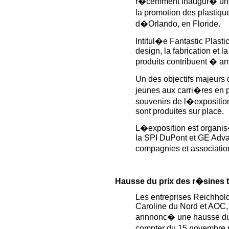
r�cemment inaugur� une 
la promotion des plastiq
d�Orlando, en Floride.
Intitul�e Fantastic Plast
design, la fabrication et 
produits contribuent � am
Un des objectifs majeurs 
jeunes aux carri�res en p
souvenirs de l�exposition
sont produites sur place.
L�exposition est organis
la SPI DuPont et GE Adva
compagnies et association
Hausse du prix des r�sines 
Les entreprises Reichhold
Caroline du Nord et AOC, 
annnonc� une hausse du 
compter du 15 novembre