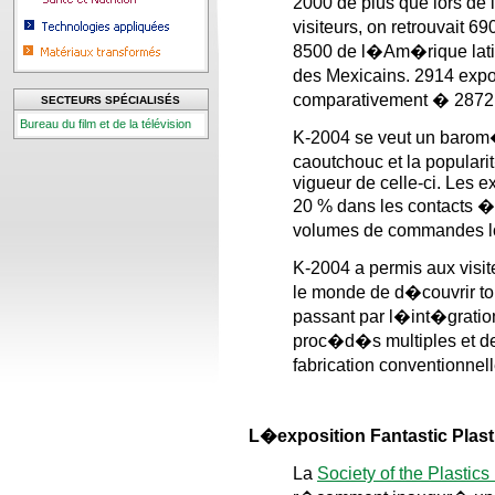
2000 de plus que lors de 
visiteurs, on retrouvait
8500 de l�Am�rique latin
des Mexicains. 2914 exp
comparativement � 2872 il
SECTEURS SPÉCIALISÉS
Bureau du film et de la télévision
K-2004 se veut un barom�
caoutchouc et la popul
vigueur de celle-ci. Les 
20 % dans les contacts �
volumes de commandes lor
K-2004 a permis aux visit
le monde de d�couvrir t
passant par l�int�grati
proc�d�s multiples et de
fabrication conventionnel
L�exposition Fantastic Plas
La
Society of the Plastics