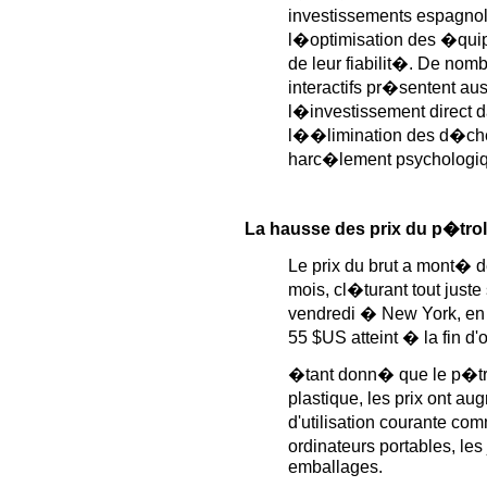
investissements espagnol
l�optimisation des �quip
de leur fiabilit�. De nom
interactifs pr�sentent aus
l�investissement direct
l��limination des d�chet
harc�lement psychologiqu
La hausse des prix du p�trol
Le prix du brut a mont� 
mois, cl�turant tout juste
vendredi � New York, 
55 $US atteint � la fin d'
�tant donn� que le p�trol
plastique, les prix ont 
d'utilisation courante c
ordinateurs portables, les
emballages.