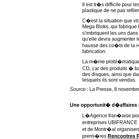
Il est tr�s difficile pour 
plastique de ne pas refil
C�est la situation que vi
Mega Bloks, qui fabrique 
s'imbriquent les uns dans 
qu'elle devra augmenter l
hausse des co�ts de la r
fabrication.
La m�me probl�matique s
CD, car des produits � ba
des disques, ainsi que d
lesquels ils sont vendus.
Source
: La Presse, 8 novembr
Une opportunit� d�affaires
L�Agence fran�aise pour
entreprises UBIFRANCE e
et de Montr�al organisen
premi�res
Rencontres 