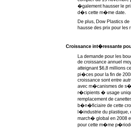
�galement hausser le pri
d�s cette m�me date.
De plus, Dow Plastics de
hausse des prix pour les
Croissance int�ressante pou
La demande pour les bouc
de croissance annuel moy
atteignant $6,8 millions 
pi�ces pour la fin de 200
croissance sont entre au
avec m�canismes de s�re
r�cipients � usage uniqu
remplacement de canettes 
b�n�ficiaire de cette cr
l�industrie du plastique
march� global en 2008 et
pour cette m�me p�riod