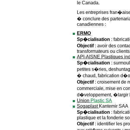
le Canada.
Les entreprises fran�aise
� conclure des partenaria
canadiennes :
ERMO
Sp�cialisation
: fabrica
Objectif
: avoir des cont
transformateurs ou clients
API-AISNE Plastiques ind
Sp�cialisation
: surmoul
petites s�ries, deshunta
� chaud, fabrication d�out
Objectif
: croisement de 
commerciale, mise en c
d�veloppement, �largir l�
Union
Plastic SA
Sogaplast
Kantemir SAA
Sp�cialisation
: fabrica
plastique et la fonderie s
Objectif
: identifier les 