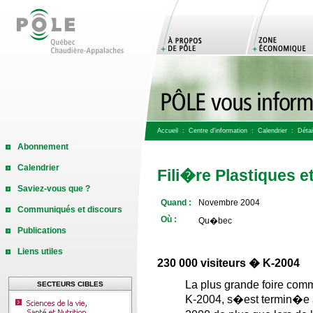
Accueil
:
Centre d'information
:
Calendrier
: Détail
Abonnement
Calendrier
Fili�re Plastiques 
Saviez-vous que ?
Quand :
Novembre 2004
Communiqués et discours
Où :
Qu�bec
Publications
Liens utiles
230 000 visiteurs � K-2004
La plus grande foire com
SECTEURS CIBLES
K-2004, s�est termin�e av