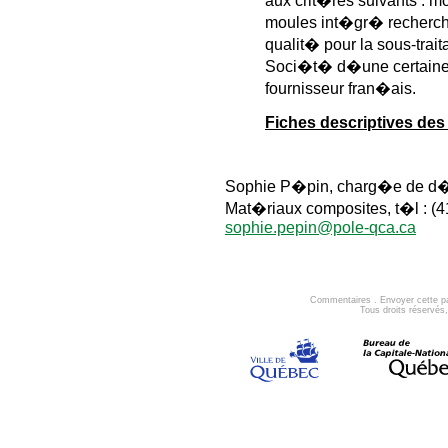
aux crit�res suivants : mo
moules int�gr� recherchan
qualit� pour la sous-trai
Soci�t� d�une certaine ta
fournisseur fran�ais.
Fiches descriptives de
Sophie P�pin, charg�e de d�v
Mat�riaux composites, t�l : (41
sophie.pepin@pole-qca.ca
Commentaires
.
Envoyer cette p
Tous droits réservé