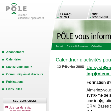
Accueil
:
Centre d'information
: Calendrier
Abonnement
Calendrier d'activités po
Calendrier
12 F�vrier 2008
Un syst�me
Saviez-vous que ?
ing�nieux 
Communiqués et discours
Publications
Formation d
Liens utiles
Aimeriez-vou
syst�me de s
une int�grati
SECTEURS CIBLES
CRM, Bases d