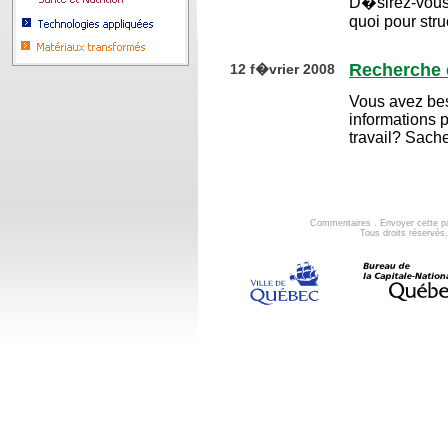
D�sirez-vous c
quoi pour stru
Recherche e
12 f�vrier 2008
Vous avez beso
informations p
travail? Sach
Commentaires
.
Envoyer cette p
Tous droits réservé