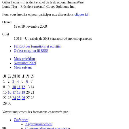
Gilles Pepin – Président et chef de la direction, HumanWare
Louis Têtu – Président exécutif, Coveo Solutions Inc.
Pour vous inscrire et pour participer aux discussions
cliquez ici
Quand
18 et 19 novembre 2009
Coût
150 $ – Un rabais de 50 $ sera accordé aux entrepreneurs
Fil RSS des formations et activités
Qu’est-ce qu’un fil RSS?
Mois précédent
Novembre 2009
Mois suivant
D
L
M
M
J
V
S
1
2
3
4
5
6
7
8
9
10
11
12
13
14
15
16
17
18
19
20
21
22
23
24
25
26
27
28
29
30
Voyez uniquement les formations et activités par :
Catégories
Approvisionnement
ou
Commercialisation et exportation