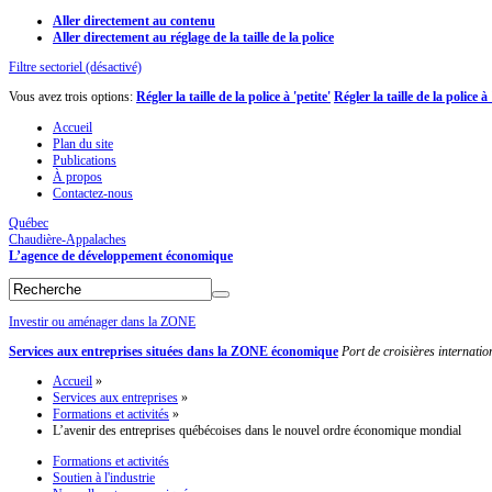
Aller directement au contenu
Aller directement au réglage de la taille de la police
Filtre sectoriel (désactivé)
Vous avez trois options:
Régler la taille de la police à 'petite'
Régler la taille de la police 
Accueil
Plan du site
Publications
À propos
Contactez-nous
Québec
Chaudière-Appalaches
L’agence de développement économique
Investir ou aménager dans la ZONE
Services aux entreprises situées dans la ZONE économique
Port de croisières internati
Accueil
»
Services aux entreprises
»
Formations et activités
»
L’avenir des entreprises québécoises dans le nouvel ordre économique mondial
Formations et activités
Soutien à l'industrie