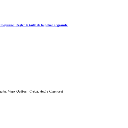
à 'moyenne'
Régler la taille de la police à 'grande'
onales, Vieux-Québec - Crédit: André Chamorel