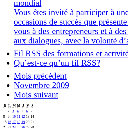
mondial
Vous êtes invité à participer à une
occasions de succès que présente
vous à des entrepreneurs et à de
aux dialogues, avec la volonté d’a
Fil RSS des formations et activit
Qu’est-ce qu’un fil RSS?
Mois précédent
Novembre 2009
Mois suivant
D
L
M
M
J
V
S
1
2
3
4
5
6
7
8
9
10
11
12
13
14
15
16
17
18
19
20
21
22
23
24
25
26
27
28