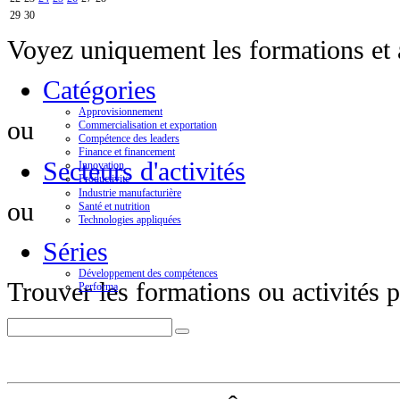
29
30
Voyez uniquement les formations et a
Catégories
Approvisionnement
ou
Commercialisation et exportation
Compétence des leaders
Finance et financement
Secteurs d'activités
Innovation
Productivité
Industrie manufacturière
ou
Santé et nutrition
Technologies appliquées
Séries
Développement des compétences
Trouver les formations ou activités p
Performa